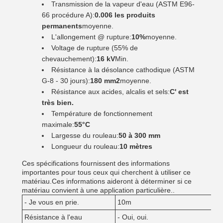
Transmission de la vapeur d'eau (ASTM E96-
66 procédure A):
0.006 les produits
permanents
moyenne.
L'allongement @ rupture:
10%
moyenne.
Voltage de rupture (55% de
chevauchement):
16 kV
Min.
Résistance à la désolance cathodique (ASTM
G-8 - 30 jours):
180 mm2
moyenne.
Résistance aux acides, alcalis et sels:
C' est
très bien.
Température de fonctionnement
maximale:
55°C
Largesse du rouleau:
50 à 300 mm
Longueur du rouleau:
10 mètres
Ces spécifications fournissent des informations
importantes pour tous ceux qui cherchent à utiliser ce
matériau.Ces informations aideront à déterminer si ce
matériau convient à une application particulière..
- Je vous en prie.
10m
Résistance à l'eau
- Oui, oui.