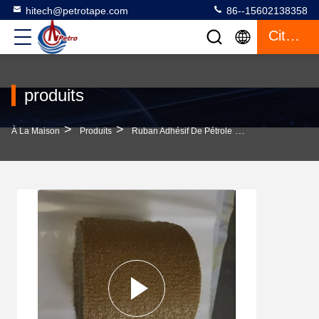
hitech@petrotape.com
86--15602138358
Citation
produits
>
>
>
À La Maison
Produits
Ruban Adhésif De Pétrole
Tape De Graisse 