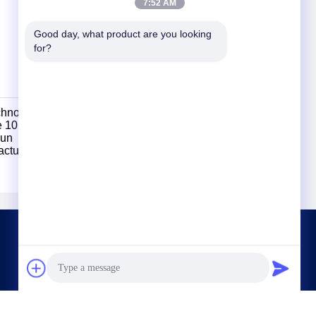
7:52 AM
Good day, what product are you looking 
for?
echnology
 10 millions
 un
 actuellement
NOUS CONTACTER
hitech@petrotape.com
86--15602138358