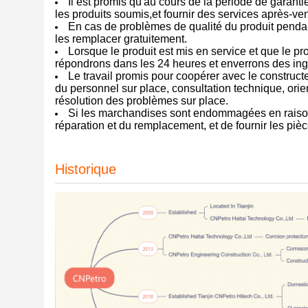
Il est promis qu'au cours de la période de garant
les produits soumis,et fournir des services après-ven
En cas de problèmes de qualité du produit pendan
les remplacer gratuitement.
Lorsque le produit est mis en service et que le pr
répondrons dans les 24 heures et enverrons des ingén
Le travail promis pour coopérer avec le constructe
du personnel sur place, consultation technique, orien
résolution des problèmes sur place.
Si les marchandises sont endommagées en raison d
réparation et du remplacement, et de fournir les piè
Historique