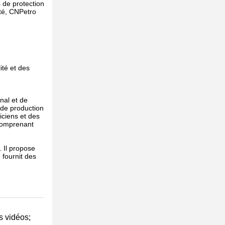
s de protection
ité, CNPetro
ité et des
nal et de
 de production
iciens et des
 comprenant
. Il propose
 fournit des
s vidéos;