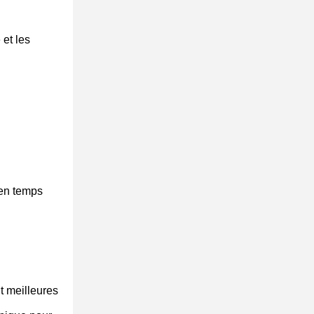
et les
 en temps
t meilleures