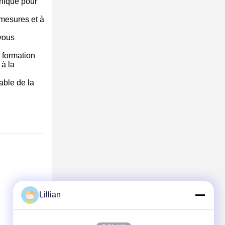
hnique pour
 mesures et à
 vous
, formation
 à la
able de la
Lillian