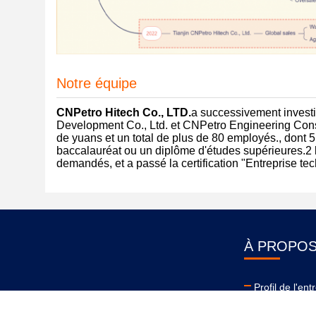
Notre équipe
CNPetro Hitech Co., LTD.
a successivement investi
Development Co., Ltd. et CNPetro Engineering Constr
de yuans et un total de plus de 80 employés., dont 
baccalauréat ou un diplôme d'études supérieures.2 b
demandés, et a passé la certification "Entreprise te
À PROPOS
Profil de l'ent
Visite de l'usi