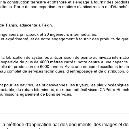
 la construction terrestre et offshore et s'engage à fournir des produit
 clients. Forte de son expertise en matière d'anticorrosion et d'étanché
de Tianjin, adjacente à Pékin.
génieurs principaux et 20 ingénieurs intermédiaires.
et expérimenté, et de notre engagement à fournir des produits de qual
la fabrication de systèmes anticorrosion de pointe au niveau internatio
 superficie de plus de 4000 mètres carrés, notre centre a une capacité
helle de production de 6000 tonnes. Avec une équipe d'excellents techn
eau complet de services techniques, d'entreposage et de distribution,
.
 pour les navires, les brides/vannes, les tuyaux, les pieux océaniques
actable, du ruban bitumineux, du ruban adhésif visco, CNPetro Hi-tech
 fournissons également de bons services.
 et la méthode d'application par des documents, des images et de