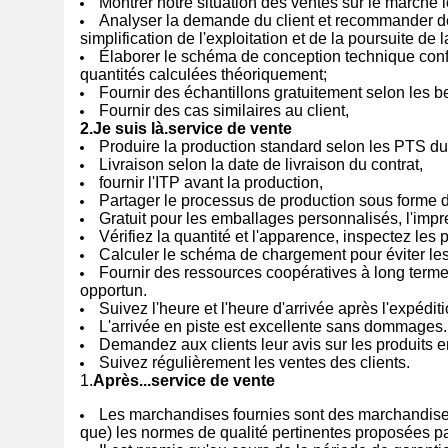
Montrer notre situation des ventes sur le marché l
Analyser la demande du client et recommander des
simplification de l'exploitation et de la poursuite 
Élaborer le schéma de conception technique conf
quantités calculées théoriquement;
Fournir des échantillons gratuitement selon les be
Fournir des cas similaires au client,
2.
Je suis là.
service de vente
Produire la production standard selon les PTS du 
Livraison selon la date de livraison du contrat,
fournir l'ITP avant la production,
Partager le processus de production sous forme 
Gratuit pour les emballages personnalisés, l'impre
Vérifiez la quantité et l'apparence, inspectez les
Calculer le schéma de chargement pour éviter le
Fournir des ressources coopératives à long terme
opportun.
Suivez l'heure et l'heure d'arrivée après l'expéditi
L'arrivée en piste est excellente sans dommages.
Demandez aux clients leur avis sur les produits 
Suivez régulièrement les ventes des clients.
1.
Après...
service de vente
Les marchandises fournies sont des marchandises
que) les normes de qualité pertinentes proposées par 