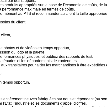
ocal par des rapports;
 produits appropriés sur la base de l'économie de coûts, de la
de la performance maximale en termes de coûts,
ormément au PTS et recommander au client la taille appropriée 
soins du client,
client,
de photos et de vidéos en temps opportun,
ssion du logo et la palette,
 performances physiques, et publiez des rapports de test,
s pénuries et les débordements de conteneurs.
 aux transitaires pour aider les marchandises à être expédiées
on.
en temps opportun.
 entièrement neuves fabriquées par nous et répondent (ou son
l'État, l'industrie et les documents d'appel d'offres.