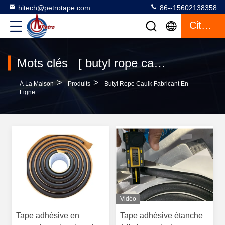
hitech@petrotape.com
86--15602138358
Citation
Mots clés [ butyl rope caulk ] Le match 2 produits
>
>
À La Maison
Produits
Butyl Rope Caulk Fabricant En
Ligne
Vidéo
Tape adhésive en
Tape adhésive étanche