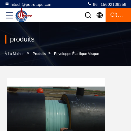
hitech@petrotape.com
86--15602138358
Citation
produits
>
>
>
À La Maison
Produits
Enveloppe Élastique Visqueuse
10MX100MM