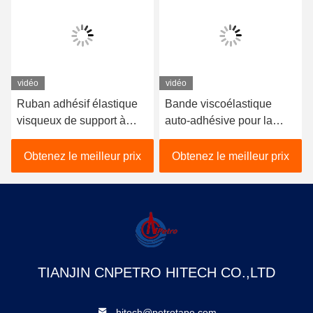
vidéo
vidéo
Ruban adhésif élastique
Bande viscoélastique
visqueux de support à
auto-adhésive pour la
enveloppe intérieure non
protection contre la
tissé pour l'étanchéité des
corrosion, taille 10M x
Obtenez le meilleur prix
Obtenez le meilleur prix
réservoirs
100MM x 1.8MM
TIANJIN CNPETRO HITECH CO.,LTD
hitech@petrotape.com